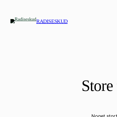
RADISESKUD
Store 
Noget stort 