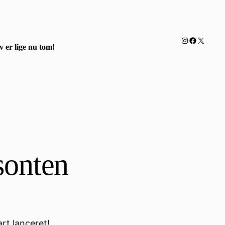
Instagram
Facebook
X
 er lige nu tom!
isonten
art lanceret!