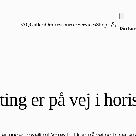
FAQ
Galleri
Om
Ressourcer
Services
Shop
Din kurv
ting er på vej i hor
er under opsejling! Vores butik er på vej og bliver sn